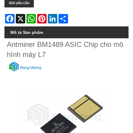
Gửi yêu cầu
Facebook
X
WhatsApp
Pinterest
LinkedIn
Share
Mô tả Sản phẩm
Antminer BM1489 ASIC Chip cho mô
hình máy L7