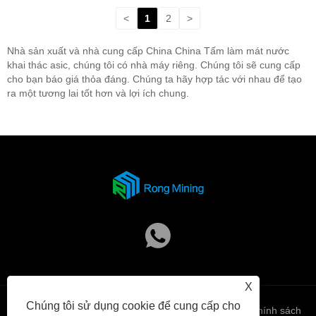
<
1
2
>
Nhà sản xuất và nhà cung cấp China China Tấm làm mát nước
khai thác asic, chúng tôi có nhà máy riêng. Chúng tôi sẽ cung cấp
cho bạn báo giá thỏa đáng. Chúng ta hãy hợp tác với nhau để tạo
ra một tương lai tốt hơn và lợi ích chung.
X
Chúng tôi sử dụng cookie để cung cấp cho
Links
Sitemap
RSS
XML
Chính sách