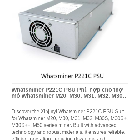
Whatsminer P221C PSU Phù hợp cho thợ
mỏ Whatsminer M20, M30, M31, M32, M30S,
M30S+, M30S++, M50
Discover the Xinjinyi Whatsminer P221C PSU Suit
for Whatsminer M20, M30, M31, M32, M30S, M30S+,
M30S++, M50 series miner. Built with advanced
technology and robust materials, it ensures reliable,
efficient operation, reducing downtime and