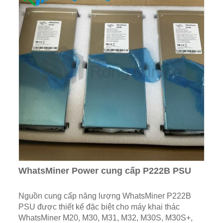
WhatsMiner Power cung cấp P222B PSU
Nguồn cung cấp năng lượng WhatsMiner P222B
PSU được thiết kế đặc biệt cho máy khai thác
WhatsMiner M20, M30, M31, M32, M30S, M30S+,