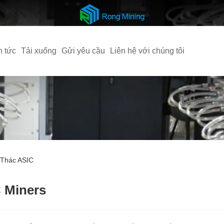
n tức
Tải xuống
Gửi yêu cầu
Liên hệ với chúng tôi
miner@r
 Thác ASIC
C Miners