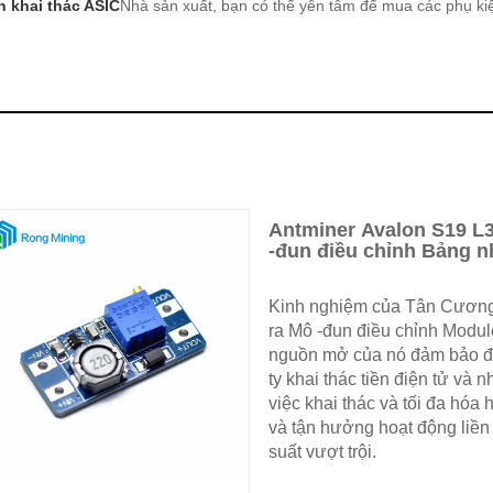
n khai thác ASIC
Nhà sản xuất, bạn có thể yên tâm để mua các phụ kiện
Antminer Avalon S19 L
-đun điều chỉnh Bảng 
Kinh nghiệm của Tân Cươn
ra Mô -đun điều chỉnh Modul
nguồn mở của nó đảm bảo độ 
ty khai thác tiền điện tử v
việc khai thác và tối đa hóa h
và tận hưởng hoạt động liền 
suất vượt trội.