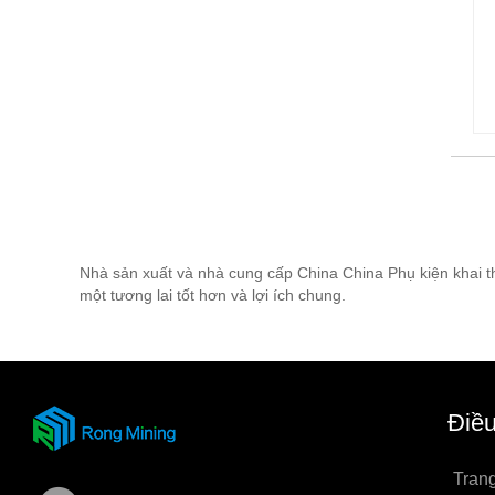
Nhà sản xuất và nhà cung cấp China China Phụ kiện khai th
một tương lai tốt hơn và lợi ích chung.
Điề
Tran