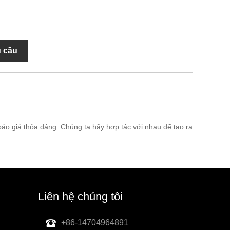
u cầu
áo giá thỏa đáng. Chúng ta hãy hợp tác với nhau để tạo ra
Liên hệ chúng tôi
+86-14704964891