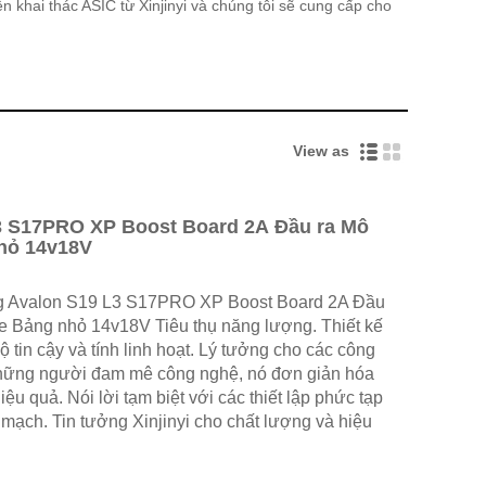
 khai thác ASIC từ Xinjinyi và chúng tôi sẽ cung cấp cho
View as
3 S17PRO XP Boost Board 2A Đầu ra Mô
nhỏ 14v18V
g Avalon S19 L3 S17PRO XP Boost Board 2A Đầu
e Bảng nhỏ 14v18V Tiêu thụ năng lượng. Thiết kế
tin cậy và tính linh hoạt. Lý tưởng cho các công
à những người đam mê công nghệ, nó đơn giản hóa
iệu quả. Nói lời tạm biệt với các thiết lập phức tạp
mạch. Tin tưởng Xinjinyi cho chất lượng và hiệu