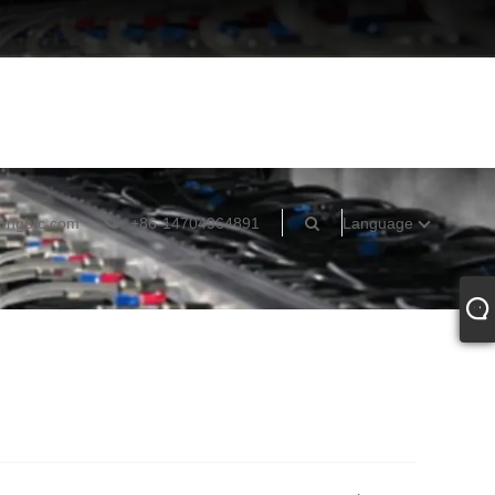
ongbtc.com
+86-14704964891
Language