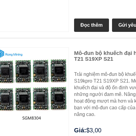
Đọc thêm
Gửi yê
Mô-đun bộ khuếch đại 
T21 S19XP S21
Trải nghiệm mô-đun bộ khuế
S19kpro T21 S19XP S21. Mô-
khuếch đại và độ ổn định vượ
những người đam mê. Nâng ca
hoạt động mượt mà hơn và kết
bạn với mô-đun cao cấp của 
nâng cao.
Giá:
$3,00