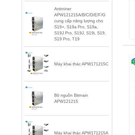
Antminer
APW121215A/B/C/D/E/F/G
cung cấp năng lượng cho
S19+, S19a Pro, S19a,
S19J Pro, S19J, S19i, S19,
S19 Pro, T19
Máy khai thác APW171215C
Bộ nguồn Bitmain
APW121215
Máy khai thác APW171215A