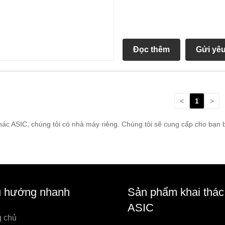
Đọc thêm
Gửi yê
<
1
>
ác ASIC, chúng tôi có nhà máy riêng. Chúng tôi sẽ cung cấp cho bạn b
u hướng nhanh
Sản phẩm khai thác
ASIC
g chủ