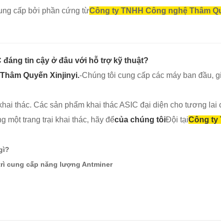
cung cấp bởi phần cứng từ
Công ty TNHH Công nghệ Thâm Quy
 đáng tin cậy ở đâu với hỗ trợ kỹ thuật?
Thâm Quyến Xinjinyi.
-Chúng tôi cung cấp các máy ban đầu, giá
ai thác. Các sản phẩm khai thác ASIC đại diện cho tương lai c
 một trang trại khai thác, hãy để
của chúng tôi
Đội tại
Công ty
gì?
trì cung cấp năng lượng Antminer