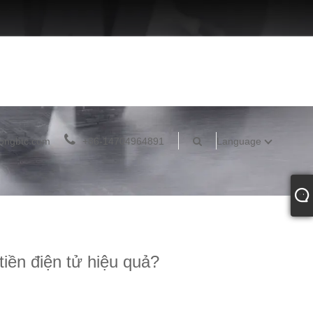
ongbtc.com
+86-14704964891
Language
tiền điện tử hiệu quả?