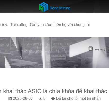
n tức
Tải xuống
Gửi yêu cầu
Liên hệ với chúng tôi
miner@r
khai thác ASIC là chìa khóa để khai thác 
2025-08-07
8
Để lại cho tôi một tin nhắn