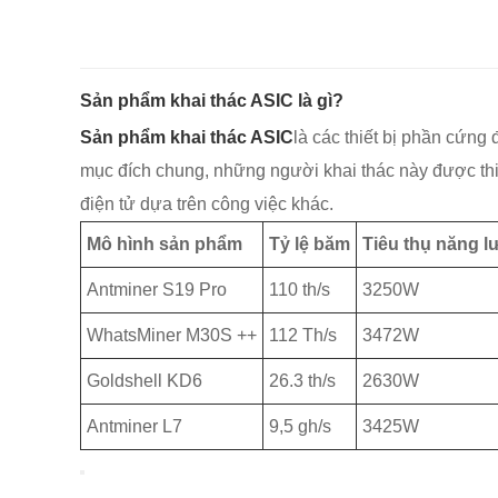
Sản phẩm khai thác ASIC là gì?
Sản phẩm khai thác ASIC
là các thiết bị phần cứng
mục đích chung, những người khai thác này được thiết
điện tử dựa trên công việc khác.
Mô hình sản phẩm
Tỷ lệ băm
Tiêu thụ năng 
Antminer S19 Pro
110 th/s
3250W
WhatsMiner M30S ++
112 Th/s
3472W
Goldshell KD6
26.3 th/s
2630W
Antminer L7
9,5 gh/s
3425W